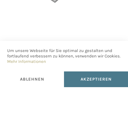
Um unsere Webseite für Sie optimal zu gestalten und
fortlaufend verbessern zu können, verwenden wir Cookies.
Mehr Informationen
ABLEHNEN
AKZEPTIEREN
fernbedienen . graphic design bureau
Lilienbrunngasse 18/2/51, ℅ Schraubenfabrik, 1020 Wien, AT
E-Mail:
bureau@fernbedienen.com
, Telefon:
+43 664 4545963
© Copyright 2000–2026. All Rights Reserved.
Allgemeine Auftragsbestimmungen (AABs)
Impressum
・
Datenschutz