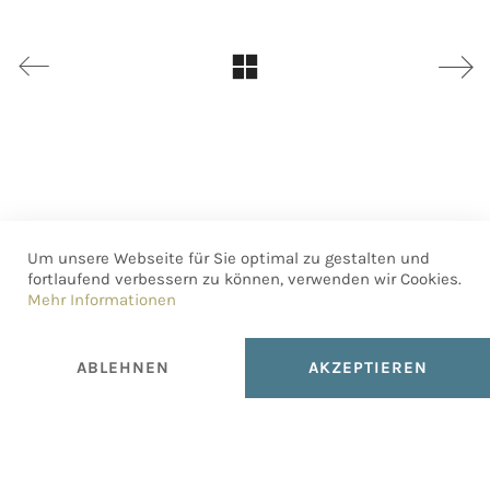
Um unsere Webseite für Sie optimal zu gestalten und
fortlaufend verbessern zu können, verwenden wir Cookies.
Mehr Informationen
ABLEHNEN
AKZEPTIEREN
fernbedienen . graphic design bureau
Lilienbrunngasse 18/2/51, ℅ Schraubenfabrik, 1020 Wien, AT
E-Mail:
bureau@fernbedienen.com
, Telefon:
+43 664 4545963