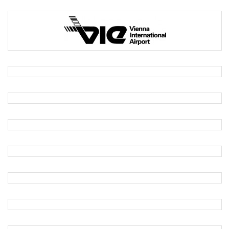
VIE
wüstenrot
eichinger offices
DerStandard
VHS Wien
CA IMMO
TOYOTA Österreich