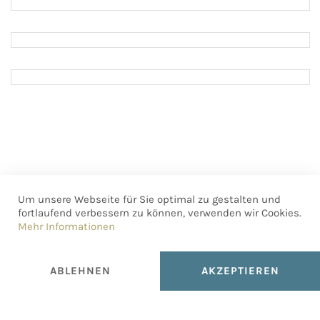
Austrian Airlines
ERSTE BANK
SAMSUNG Österreich
Um unsere Webseite für Sie optimal zu gestalten und
fortlaufend verbessern zu können, verwenden wir Cookies.
Mehr Informationen
ABLEHNEN
AKZEPTIEREN
fernbedienen . graphic design bureau
Lilienbrunngasse 18/2/51, ℅ Schraubenfabrik, 1020 Wien, AT